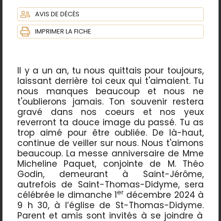
AVIS DE DÉCÈS
IMPRIMER LA FICHE
Il y a un an, tu nous quittais pour toujours,
laissant derrière toi ceux qui t'aimaient. Tu
nous manques beaucoup et nous ne
t'oublierons jamais. Ton souvenir restera
gravé dans nos coeurs et nos yeux
reverront ta douce image du passé. Tu as
trop aimé pour être oubliée. De là-haut,
continue de veiller sur nous. Nous t'aimons
beaucoup.
La messe anniversaire de M
me
Micheline Paquet
,
conjointe de M. Théo
Godin
, demeurant à
Saint-Jérôme,
autrefois de Saint-Thomas-Didyme
, sera
er
célébrée le dimanche
1
décembre 2024
à
9
h
30, à
l’église
de St-Thomas-Didyme
.
Parent et amis sont invités à se joindre à