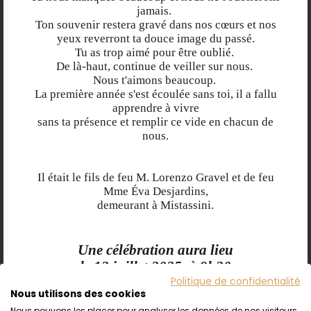
jamais.
Ton souvenir restera gravé dans nos cœurs et nos
yeux reverront ta douce image du passé.
Tu as trop aimé pour être oublié.
De là-haut, continue de veiller sur nous.
Nous t'aimons beaucoup.
La première année s'est écoulée sans toi, il a fallu
apprendre à vivre
sans ta présence et remplir ce vide en chacun de
nous.
Il était le fils de feu M. Lorenzo Gravel et de feu
Mme Éva Desjardins,
demeurant à
Mistassini
.
Une célébration aura lieu
le 13 juillet 2025, à 9h30
à l’église St-Michel de Mistassini
Politique de confidentialité
Nous utilisons des cookies
Nous pouvons les placer pour analyser les données de nos visiteurs,