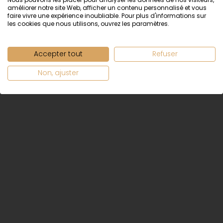
MERCI AUX PARENTS ET AMIS(ES)
améliorer notre site Web, afficher un contenu personnalisé et vous
faire vivre une expérience inoubliable. Pour plus d'informations sur
QUI S’UNIRONT À NOUS POUR CETTE
les cookies que nous utilisons, ouvrez les paramètres.
CÉLÉBRATION.
Accepter tout
Refuser
PARTAGER
Non, ajuster
Suivez-nous