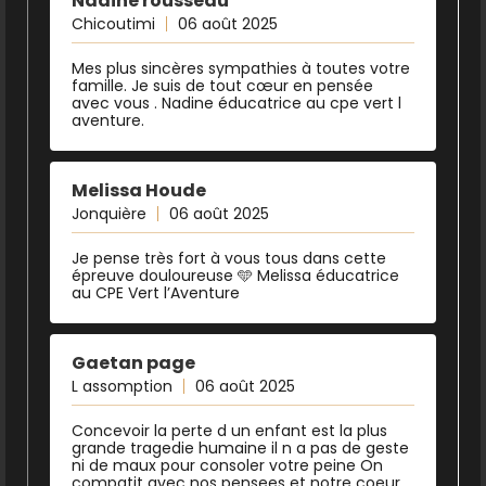
Nadine rousseau
Chicoutimi
06 août 2025
Mes plus sincères sympathies à toutes votre
famille. Je suis de tout cœur en pensée
avec vous . Nadine éducatrice au cpe vert l
aventure.
Melissa Houde
Jonquière
06 août 2025
Je pense très fort à vous tous dans cette
épreuve douloureuse 🩵 Melissa éducatrice
au CPE Vert l’Aventure
Gaetan page
L assomption
06 août 2025
Concevoir la perte d un enfant est la plus
grande tragedie humaine il n a pas de geste
ni de maux pour consoler votre peine On
compatit avec nos pensees et notre coeur