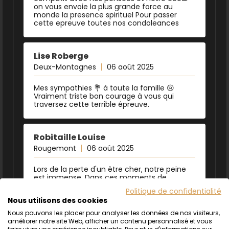
on vous envoie la plus grande force au
monde la presence spirituel Pour passer
cette epreuve toutes nos condoleances
Lise Roberge
Deux-Montagnes
06 août 2025
Mes sympathies 💐 à toute la famille 😢
Vraiment triste bon courage à vous qui
traversez cette terrible épreuve.
Robitaille Louise
Rougemont
06 août 2025
Lors de la perte d'un être cher, notre peine
est immense. Dans ces moments de
douleurs profondes, les gens se rassemblent
Politique de confidentialité
pour soutenir ceux qui restent. La distance
Nous utilisons des cookies
rend ma présence impossible, cependant,
j'espère que cette pensée sincère de
Nous pouvons les placer pour analyser les données de nos visiteurs,
sympathie et de compréhension pourra
améliorer notre site Web, afficher un contenu personnalisé et vous
vous être d'un certain réconfort. Mes plus