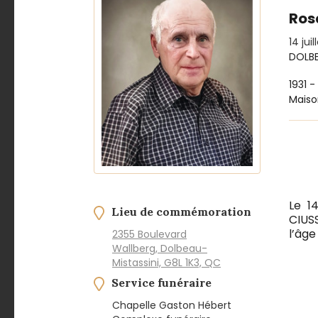
Ros
14 jui
DOLBE
1931 -
Maiso
Le 1
Lieu de commémoration
CIUS
l’âge
2355 Boulevard
Wallberg, Dolbeau-
Mistassini, G8L 1K3, QC
Service funéraire
Chapelle Gaston Hébert