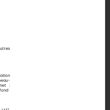
autres
dation
beau-
net :
fond
-1447,