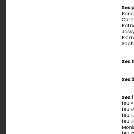
Ses 
Benoi
Cathy
Patri
Jessy
Pierr
Sophi
Ses 
Ses 
Ses f
feu A
feu E
feu L
feu L
Moni
feu Y