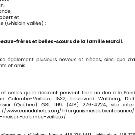
an,
ande,
Robert et
e (Ghislain Vallée) ;
beaux-frères et belles-sœurs de la famille Marcil.
isse également plusieurs neveux et nièces, ainsi que d’
ts et amis.
et celles qui le désirent peuvent faire un don à la Fon
on Colombe-Veilleux, 1832, boulevard Wallberg, Dol
assini (Québec) G8L 1H9, (418) 276-4224, site inter
s://www.canadahelps.org/fr/organismesdebienfaisance/
n-maison-colombe-veilleux/
information : téléphone bureau 418-276-1411, télécopieur 418-276