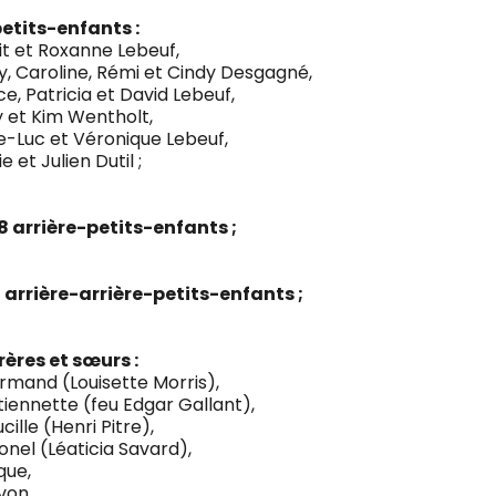
petits-enfants :
t et Roxanne Lebeuf,
, Caroline, Rémi et Cindy Desgagné,
ce, Patricia et David Lebeuf,
 et Kim Wentholt,
e-Luc et Véronique Lebeuf,
e et Julien Dutil ;
18 arrière-petits-enfants ;
2 arrière-arrière-petits-enfants ;
rères et sœurs :
rmand (Louisette Morris),
tiennette (feu Edgar Gallant),
ucille (Henri Pitre),
ionel (Léaticia Savard)
,
que,
von,