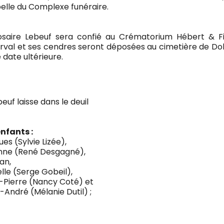
elle du Complexe funéraire.
osaire Lebeuf sera confié au Crématorium Hébert & Fi
rval et ses cendres seront déposées au cimetière de Do
 date ultérieure.
euf laisse dans le deuil
enfants :
es (Sylvie Lizée),
nne (René Desgagné),
an,
lle (Serge Gobeil),
-Pierre (Nancy Coté) et
André (Mélanie Dutil) ;