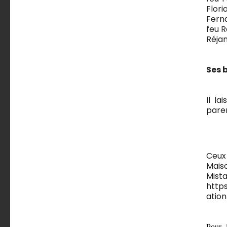
Flori
Fern
feu 
Réjan
Ses 
Il la
paren
Ceux 
Mais
Mist
http
atio
Pour 