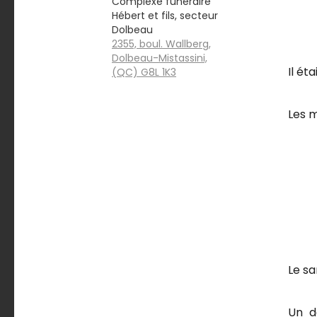
Complexe funéraire
Hébert et fils, secteur
Dolbeau
2355, boul. Wallberg,
Dolbeau-Mistassini,
Il ét
(QC) G8L 1K3
Les m
Le sa
Un d