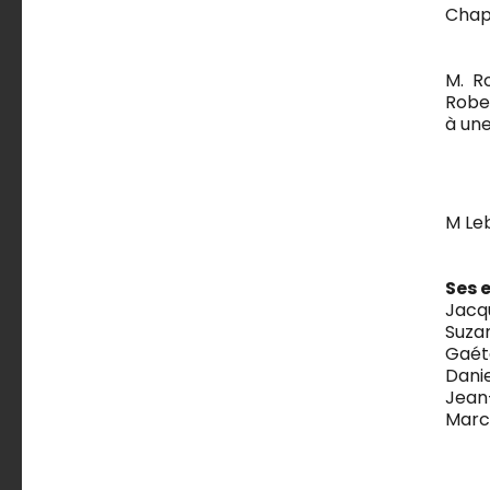
Chap
M. R
Robe
à une
M
Leb
Ses 
Jacqu
Suza
Gaét
Danie
Jean
Marc-