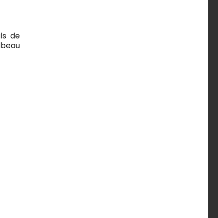
ls de
lbeau